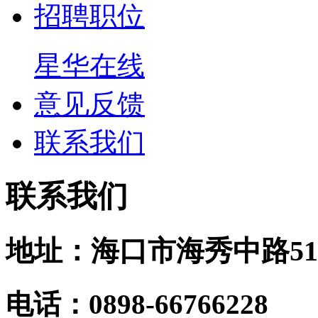
招聘职位
星华在线
意见反馈
联系我们
联系我们
地址：海口市海秀中路51
电话：0898-66766228