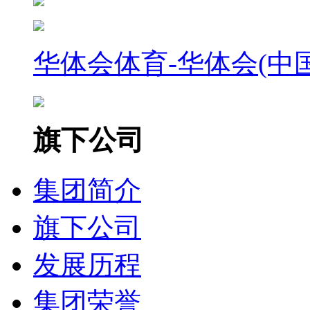
华体会体育-华体会(中国)
旗下公司
集团简介
旗下公司
发展历程
集团荣誉